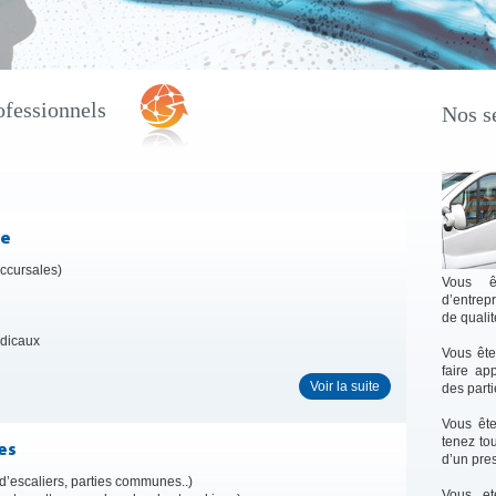
ofessionnels
Nos se
re
ccursales)
Vous ê
d’entrepr
de qualit
dicaux
Vous ête
faire ap
Voir la suite
des part
Vous êt
tenez to
es
d’un pres
’escaliers, parties communes..)
Vous et